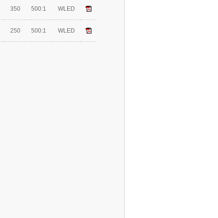
350
500:1
WLED
250
500:1
WLED