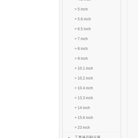
>
5 inch
>
5.6 inch
>
6.5 inch
>
7 inch
>
8 inch
>
9 inch
>
10.1 inch
>
10.2 inch
>
10.4 inch
>
13.3 inch
>
14 inch
>
15.6 inch
>
23 inch
工業液晶顯示屏