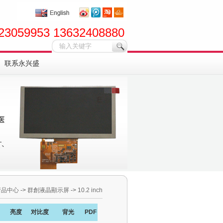
23059953 13632408880
联系永兴盛
产品中心
->
群創液晶顯示屏
->
10.2 inch
亮度
对比度
背光
PDF