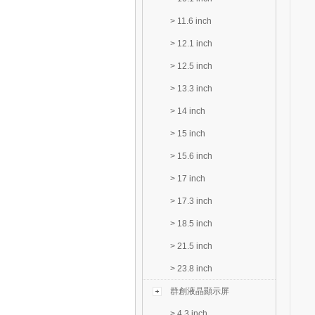
>
11.6 inch
>
12.1 inch
>
12.5 inch
>
13.3 inch
>
14 inch
>
15 inch
>
15.6 inch
>
17 inch
>
17.3 inch
>
18.5 inch
>
21.5 inch
>
23.8 inch
群創液晶顯示屏
>
4.3 inch